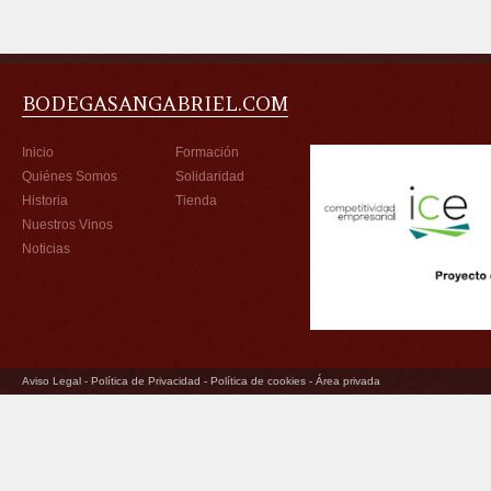
BODEGASANGABRIEL.COM
Inicio
Formación
Quiénes Somos
Solidaridad
Historia
Tienda
Nuestros Vinos
Noticias
Aviso Legal
-
Política de Privacidad
-
Política de cookies
-
Área privada