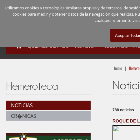
Utilizamos cookies y tecnologías similares propias y de terceros, de ses
cookies para medir y obtener datos de la navegación que realizas. P
cualquier momento visi
QUIÉNES SOMOS
HISTORIA
NUESTROS VIN
|
Inicio
Hemero
Notic
Hemeroteca
NOTICIAS
788 noticias
CR�NICAS
ROQUE DE L