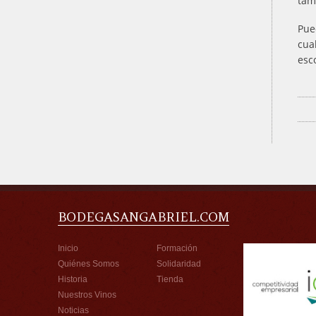
tam
Pue
cua
esc
BODEGASANGABRIEL.COM
Inicio
Formación
Quiénes Somos
Solidaridad
Historia
Tienda
Nuestros Vinos
Noticias