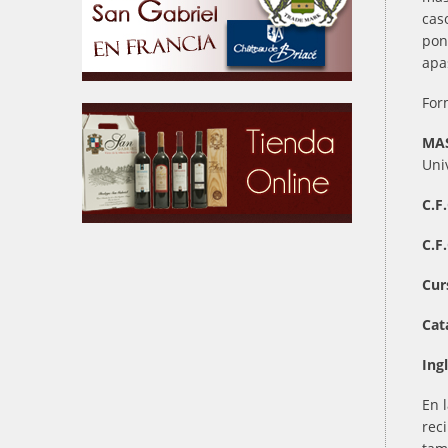
cas
pon
apa
For
MAS
Univ
C.F
C.F
Cur
Cat
Ing
En 
rec