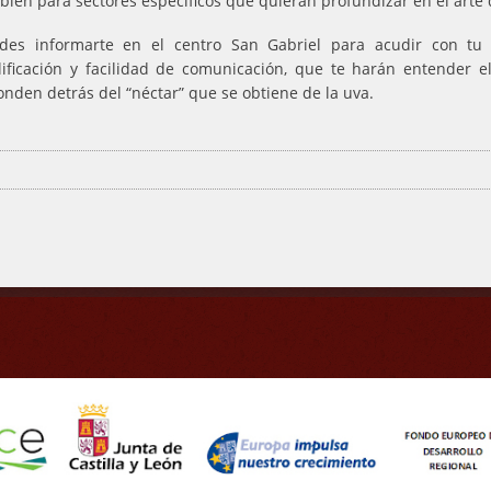
bién para sectores específicos que quieran profundizar en el arte d
des informarte en el centro San Gabriel para acudir con tu g
lificación y facilidad de comunicación, que te harán entender
onden detrás del “néctar” que se obtiene de la uva.