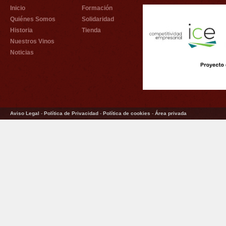
Inicio
Formación
Quiénes Somos
Solidaridad
Historia
Tienda
Nuestros Vinos
Noticias
Aviso Legal
-
Política de Privacidad
-
Política de cookies
-
Área privada