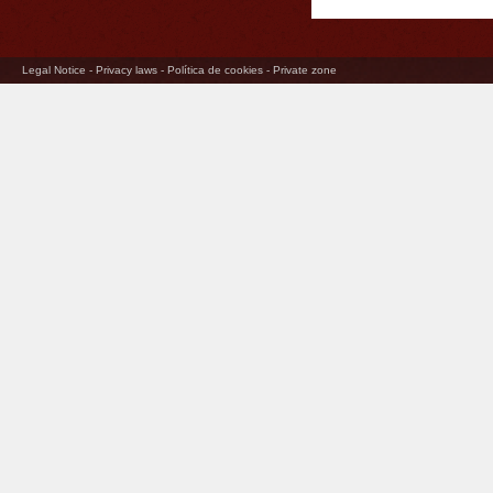
Legal Notice
-
Privacy laws
-
Política de cookies
-
Private zone