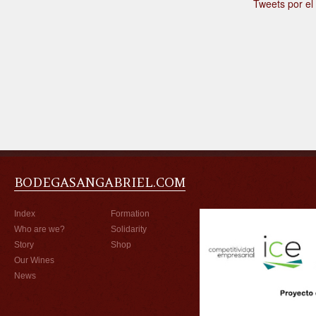
Tweets por e
BODEGASANGABRIEL.COM
Index
Formation
Who are we?
Solidarity
Story
Shop
Our Wines
News