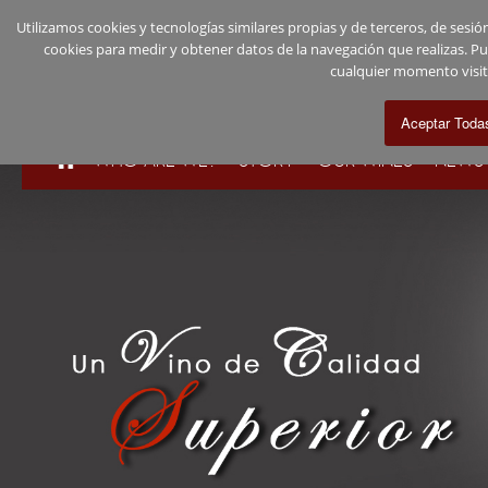
Utilizamos cookies y tecnologías similares propias y de terceros, de ses
cookies para medir y obtener datos de la navegación que realizas. P
cualquier momento visi
WHO ARE WE?
STORY
OUR WINES
NEWS