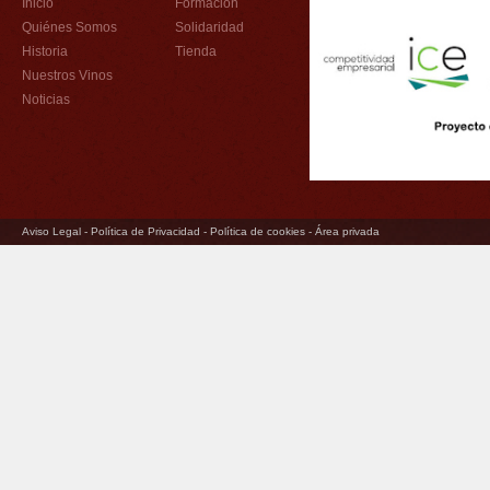
Inicio
Formación
Quiénes Somos
Solidaridad
Historia
Tienda
Nuestros Vinos
Noticias
Aviso Legal
-
Política de Privacidad
-
Política de cookies
-
Área privada